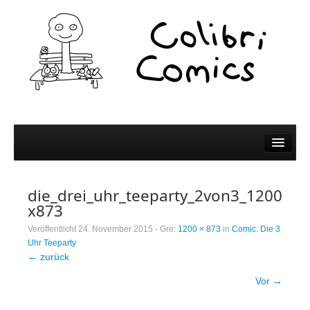
Comics
die_drei_uhr_teeparty_2von3_1200
Comics
x873
Colibri Wissen
Veröffentlicht
24. November 2015
- Gre:
1200 × 873
in
Comic: Die 3
Uhr Teeparty
Kleine Bildchen zum Teilen
← zurück
Spiel und Spaß
Vor →
Wer wir sind