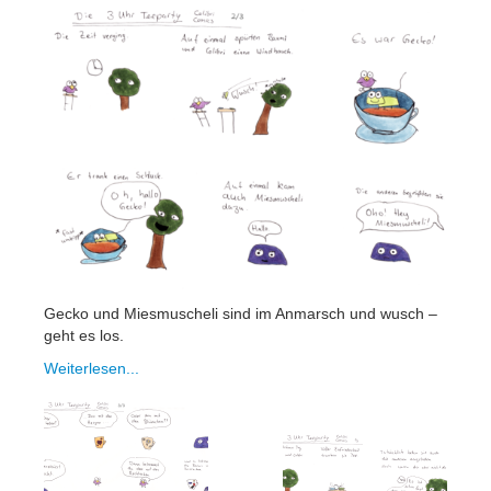
Folgen
Mastodon
Bluesky
Instagram
Facebook
X
Merch
Gecko und Miesmuscheli sind im Anmarsch und wusch –
geht es los.
Redbubble
Weiterlesen...
Spreadshirt
Unterstützen
Kaffee ausgeben