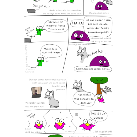
Folgen
Mastodon
Bluesky
Instagram
Facebook
X
Merch
Redbubble
Spreadshirt
Unterstützen
Kaffee ausgeben