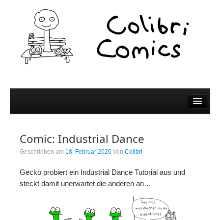
Comics
Comic: Industrial Dance
Comics
Geschrieben am
18. Februar 2020
Von
Colibri
Colibri Wissen
Gecko probiert ein Industrial Dance Tutorial aus und
Kleine Bildchen zum Teilen
steckt damit unerwartet die anderen an…
Spiel und Spaß
Wer wir sind