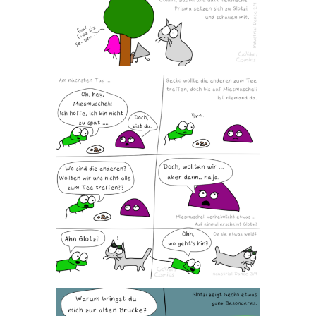
Patreon
Steady
Schreib uns
Rechtliches
AGB und Datenschutz
Cookie-Richtlinie (EU)
Impressum