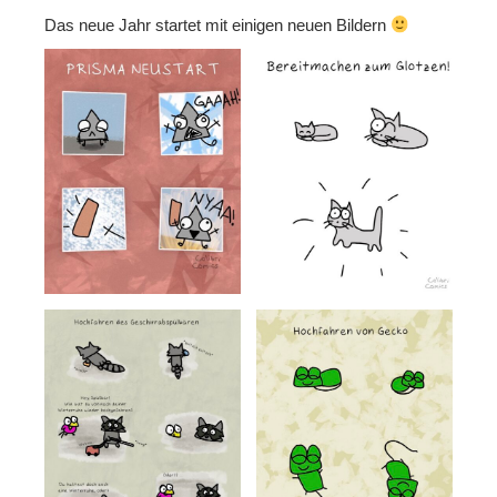
Das neue Jahr startet mit einigen neuen Bildern
Folgen
Mastodon
Bluesky
Instagram
Facebook
X
Merch
Redbubble
Spreadshirt
Unterstützen
Kaffee ausgeben