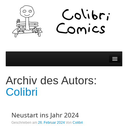
Comics
Archiv des Autors:
Comics
Colibri
Colibri Wissen
Kleine Bildchen zum Teilen
Neustart ins Jahr 2024
Spiel und Spaß
Geschrieben am
26. Februar 2024
Von
Colibri
Wer wir sind