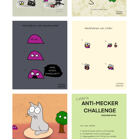
Patreon
Steady
Schreib uns
Rechtliches
AGB und Datenschutz
Cookie-Richtlinie (EU)
Impressum