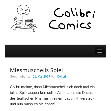
Comics
Miesmuschelis Spiel
Comics
Geschrieben am
11. Mai 2017
Von
Colibri
Colibri Wissen
Colibri meinte, dass Miesmuscheli sich doch mal ein
Kleine Bildchen zum Teilen
tolles Spiel ausdenken sollte. Also hat es die Dachlatte
des teuflischen Prismas in einem Labyrinth versteckt
Spiel und Spaß
und nun muss es sie finden!
Wer wir sind