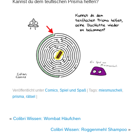
Kannst du dem teuflischen Prisma helfen?
Folgen
Mastodon
Bluesky
Instagram
Facebook
X
Merch
Veröffentlicht unter
Comics
,
Spiel und Spaß
|
Tags:
miesmuscheli
,
prisma
,
rätsel
|
Redbubble
Spreadshirt
«
Colibri Wissen: Wombat Häufchen
Unterstützen
Colibri Wissen: Roggenmehl Shampoo
»
Kaffee ausgeben