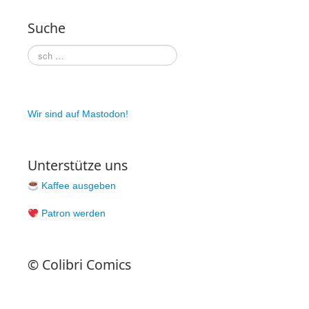
Patreon
Suche
Steady
Schreib uns
Rechtliches
Wir sind auf Mastodon!
AGB und Datenschutz
Cookie-Richtlinie (EU)
Unterstütze uns
Impressum
Kaffee ausgeben
Patron werden
© Colibri Comics