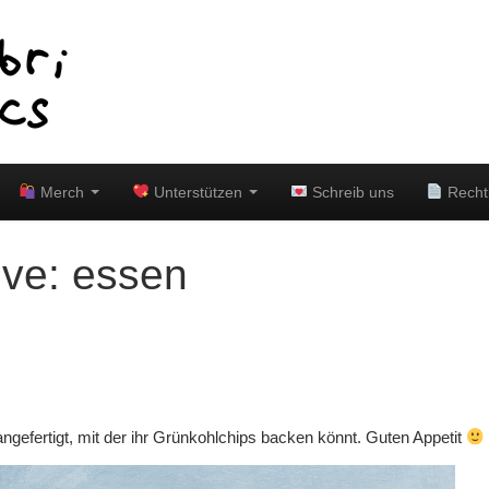
Merch
Unterstützen
Schreib uns
Recht
ive:
essen
ngefertigt, mit der ihr Grünkohlchips backen könnt. Guten Appetit