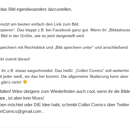
 das Bild irgendwoanders darzustellen.
benutzt am besten einfach den Link zum Bild.
opieren“. Das klappt z.B. bei Facebook ganz gut. Wenn ihr „Bildadress
ild in der Größe, wie es jetzt dargestellt wird.
speichern mit Rechtsklick und „Bild speichern unter“ und anschließend
ckt zuerst darauf.
m ihr z.B. etwas wegschneidet. Das heißt: „Colibri Comics“ soll weiterhin
it jeder weiß, wo das her kommt. Die allgemeine Skalierung kann aber
ibt’s nicht!
fallen! Wäre übrigens zum Wiederfinden auch cool, wenn ihr die Bilde
ics
, ist aber kein Muss!
ben möchtet oder DIE Idee habt, schreibt Colibri Comics über Twitter
ibriComics@gmail.com .