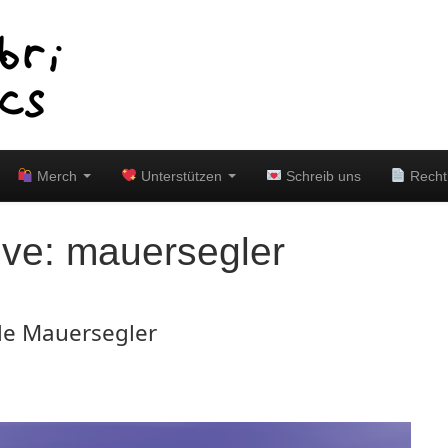
Merch
Unterstützen
Schreib uns
Recht
ive:
mauersegler
nde Mauersegler