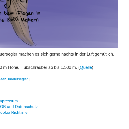
auersegler machen es sich gerne nachts in der Luft gemütlich.
000 m Höhe, Hubschrauber so bis 1.500 m. (
Quelle
)
issen
,
mauersegler
|
mpressum
GB und Datenschutz
ookie Richtlinie