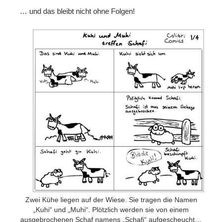
… und das bleibt nicht ohne Folgen!
Folgen
Mastodon
Bluesky
Instagram
Facebook
X
Merch
Redbubble
Spreadshirt
Unterstützen
Zwei Kühe liegen auf der Wiese. Sie tragen die Namen
„Kuhi“ und „Muhi“. Plötzlich werden sie von einem
Kaffee ausgeben
ausgebrochenen Schaf namens „Schafi“ aufgescheucht…