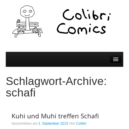
Comics
Schlagwort-Archive:
Comics
schafi
Colibri Wissen
Kleine Bildchen zum Teilen
Kuhi und Muhi treffen Schafi
Spiel und Spaß
Geschrieben am
1. September 2015
Von
Colibri
Wer wir sind