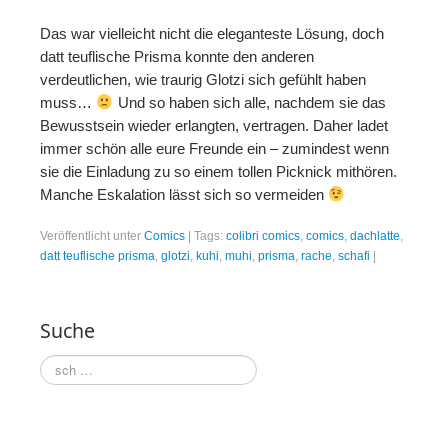
Das war vielleicht nicht die eleganteste Lösung, doch
datt teuflische Prisma konnte den anderen
verdeutlichen, wie traurig Glotzi sich gefühlt haben
muss…
Und so haben sich alle, nachdem sie das
Bewusstsein wieder erlangten, vertragen. Daher ladet
immer schön alle eure Freunde ein – zumindest wenn
sie die Einladung zu so einem tollen Picknick mithören.
Manche Eskalation lässt sich so vermeiden
Veröffentlicht unter
Comics
|
Tags:
colibri comics
,
comics
,
dachlatte
,
datt teuflische prisma
,
glotzi
,
kuhi
,
muhi
,
prisma
,
rache
,
schafi
|
Suche