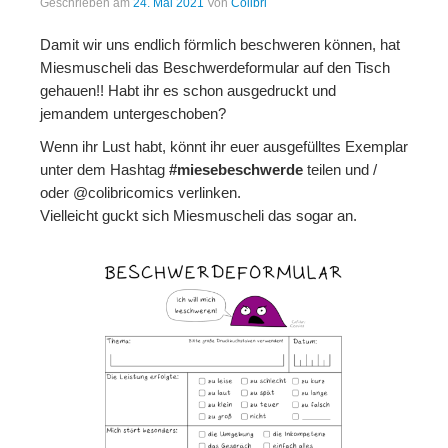
Geschrieben am
24. Mai 2021
Von
Colibri
Folgen
Damit wir uns endlich förmlich beschweren können, hat
Miesmuscheli das Beschwerdeformular auf den Tisch
Mastodon
gehauen!! Habt ihr es schon ausgedruckt und
jemandem untergeschoben?
Bluesky
Wenn ihr Lust habt, könnt ihr euer ausgefülltes Exemplar
Instagram
unter dem Hashtag
#miesebeschwerde
teilen und /
oder @colibricomics verlinken.
Facebook
Vielleicht guckt sich Miesmuscheli das sogar an.
X
Merch
Redbubble
Spreadshirt
Unterstützen
Kaffee ausgeben