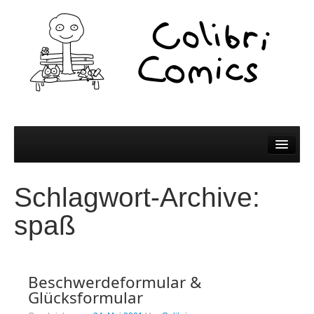
Comics
Schlagwort-Archive:
Comics
spaß
Colibri Wissen
Kleine Bildchen zum Teilen
Beschwerdeformular &
Spiel und Spaß
Glücksformular
Wer wir sind