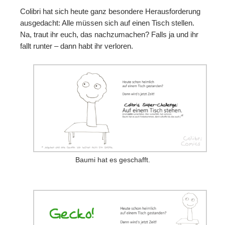
Colibri hat sich heute ganz besondere Herausforderung
Folgen
ausgedacht: Alle müssen sich auf einen Tisch stellen.
Na, traut ihr euch, das nachzumachen? Falls ja und ihr
Mastodon
fallt runter – dann habt ihr verloren.
Bluesky
Instagram
Facebook
X
Merch
Redbubble
Baumi hat es geschafft.
Spreadshirt
Unterstützen
Kaffee ausgeben