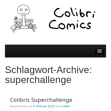
Comics
Schlagwort-Archive:
Comics
superchallenge
Colibri Wissen
Kleine Bildchen zum Teilen
Colibris Superchallenge
Spiel und Spaß
Geschrieben am
4. Februar 2016
Von
Colibri
Wer wir sind