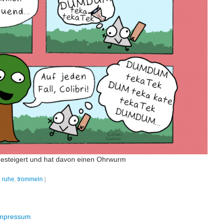
gesteigert und hat davon einen Ohrwurm
,
ruhe
,
trommeln
|
mpressum