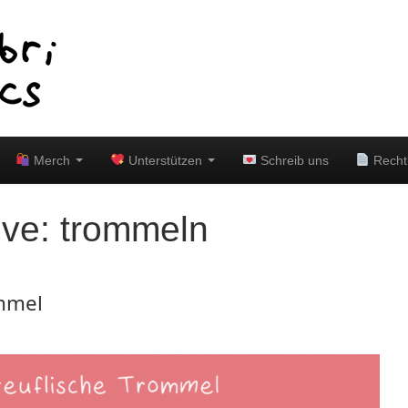
Merch
Unterstützen
Schreib uns
Recht
ive:
trommeln
ommel