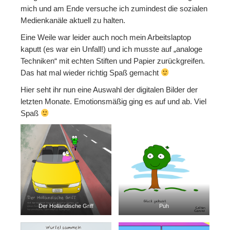
mich und am Ende versuche ich zumindest die sozialen
Folgen
Medienkanäle aktuell zu halten.
Eine Weile war leider auch noch mein Arbeitslaptop
Mastodon
kaputt (es war ein Unfall!) und ich musste auf „analoge
Bluesky
Techniken“ mit echten Stiften und Papier zurückgreifen.
Das hat mal wieder richtig Spaß gemacht
Instagram
Hier seht ihr nun eine Auswahl der digitalen Bilder der
Facebook
letzten Monate. Emotionsmäßig ging es auf und ab. Viel
Spaß
X
Merch
Redbubble
Spreadshirt
Unterstützen
Der Holländische Griff
Puh
Kaffee ausgeben