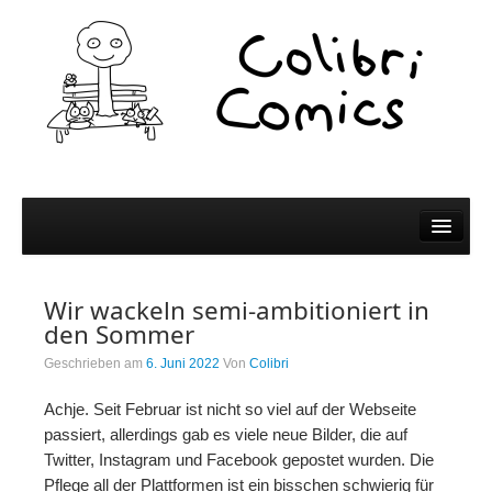
Comics
Wir wackeln semi-ambitioniert in
Comics
den Sommer
Colibri Wissen
Geschrieben am
6. Juni 2022
Von
Colibri
Kleine Bildchen zum Teilen
Achje. Seit Februar ist nicht so viel auf der Webseite
passiert, allerdings gab es viele neue Bilder, die auf
Spiel und Spaß
Twitter, Instagram und Facebook gepostet wurden. Die
Pflege all der Plattformen ist ein bisschen schwierig für
Wer wir sind