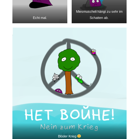
Miesmuscheli hängt zu sehr im
Echt mal.
Schatten ab.
Blöder Krieg