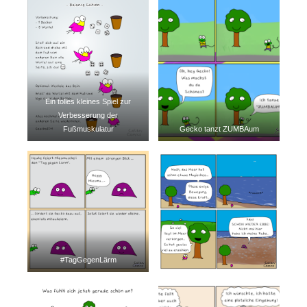
Patreon
Steady
Schreib uns
Rechtliches
Ein tolles kleines Spiel zur
Verbesserung der
AGB und Datenschutz
Fußmuskulatur
Gecko tanzt ZUMBAum
Cookie-Richtlinie (EU)
Impressum
#TagGegenLärm