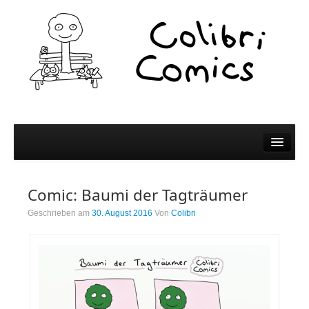
Comics
Comic: Baumi der Tagträumer
Comics
Geschrieben am
30. August 2016
Von
Colibri
Colibri Wissen
Kleine Bildchen zum Teilen
Spiel und Spaß
Wer wir sind