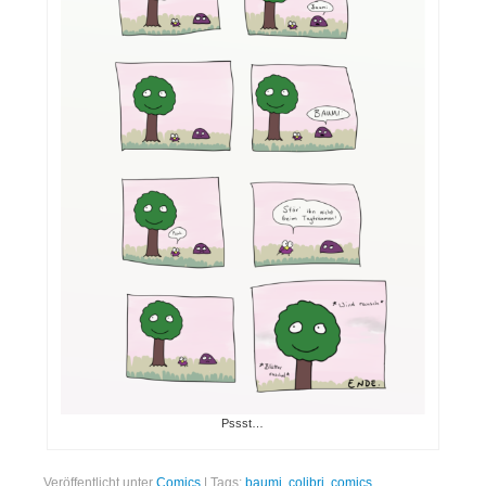
Folgen
Mastodon
Bluesky
Instagram
Facebook
X
Merch
Redbubble
Spreadshirt
Unterstützen
Pssst…
Kaffee ausgeben
Veröffentlicht unter
Comics
|
Tags:
baumi
,
colibri
,
comics
,