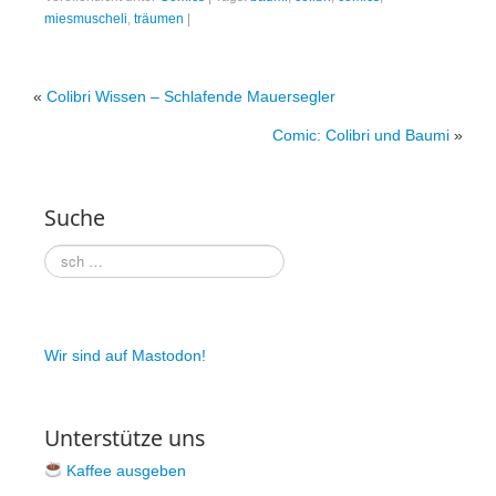
miesmuscheli
,
träumen
|
Patreon
Steady
«
Colibri Wissen – Schlafende Mauersegler
Schreib uns
Comic: Colibri und Baumi
»
Rechtliches
AGB und Datenschutz
Suche
Cookie-Richtlinie (EU)
Impressum
Wir sind auf Mastodon!
Unterstütze uns
Kaffee ausgeben