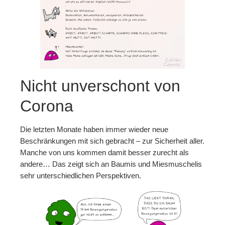
Patreon
Steady
Schreib uns
Rechtliches
Nicht unverschont von
AGB und Datenschutz
Corona
Cookie-Richtlinie (EU)
Die letzten Monate haben immer wieder neue
Impressum
Beschränkungen mit sich gebracht – zur Sicherheit aller.
Manche von uns kommen damit besser zurecht als
andere… Das zeigt sich an Baumis und Miesmuschelis
sehr unterschiedlichen Perspektiven.