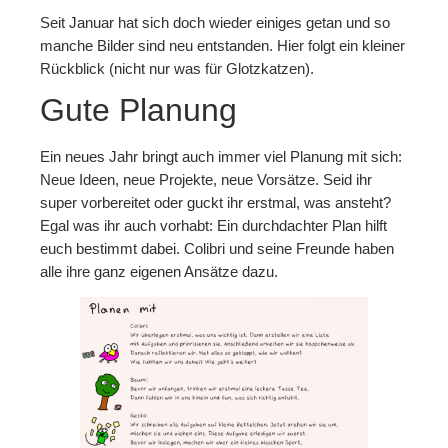
Seit Januar hat sich doch wieder einiges getan und so
Folgen
manche Bilder sind neu entstanden. Hier folgt ein kleiner
Rückblick (nicht nur was für Glotzkatzen).
Mastodon
Gute Planung
Bluesky
Instagram
Ein neues Jahr bringt auch immer viel Planung mit sich:
Neue Ideen, neue Projekte, neue Vorsätze. Seid ihr
Facebook
super vorbereitet oder guckt ihr erstmal, was ansteht?
Egal was ihr auch vorhabt: Ein durchdachter Plan hilft
X
euch bestimmt dabei. Colibri und seine Freunde haben
alle ihre ganz eigenen Ansätze dazu.
Merch
Redbubble
Spreadshirt
Unterstützen
Kaffee ausgeben