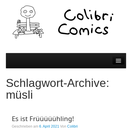
Comics
Schlagwort-Archive:
Comics
müsli
Colibri Wissen
Kleine Bildchen zum Teilen
Es ist Früüüüühling!
Spiel und Spaß
Geschrieben am
6. April 2021
Von
Colibri
Wer wir sind