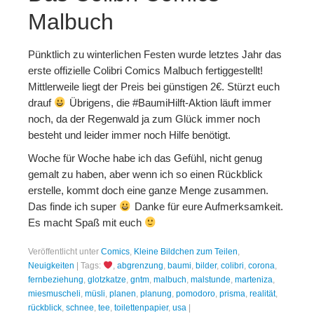
Malbuch
Pünktlich zu winterlichen Festen wurde letztes Jahr das
erste offizielle Colibri Comics Malbuch fertiggestellt!
Mittlerweile liegt der Preis bei günstigen 2€. Stürzt euch
drauf
Übrigens, die #BaumiHilft-Aktion läuft immer
noch, da der Regenwald ja zum Glück immer noch
besteht und leider immer noch Hilfe benötigt.
Woche für Woche habe ich das Gefühl, nicht genug
gemalt zu haben, aber wenn ich so einen Rückblick
erstelle, kommt doch eine ganze Menge zusammen.
Das finde ich super
Danke für eure Aufmerksamkeit.
Es macht Spaß mit euch
Veröffentlicht unter
Comics
,
Kleine Bildchen zum Teilen
,
Neuigkeiten
|
Tags:
,
abgrenzung
,
baumi
,
bilder
,
colibri
,
corona
,
fernbeziehung
,
glotzkatze
,
gntm
,
malbuch
,
malstunde
,
marteniza
,
miesmuscheli
,
müsli
,
planen
,
planung
,
pomodoro
,
prisma
,
realität
,
rückblick
,
schnee
,
tee
,
toilettenpapier
,
usa
|