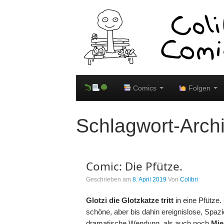
Comics
Folgen
Schlagwort-Arch
Comic: Die Pfütze.
Geschrieben am
8. April 2019
Von
Colibri
Glotzi die Glotzkatze tritt
in eine Pfütze. 
schöne, aber bis dahin ereignislose, Spaz
dramatische Wendung, als auch noch
Mie