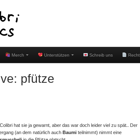
Merch
Unterstützen
Schreib uns
Recht
ive:
pfütze
Colibri hat sie ja gewarnt, aber das war doch leider viel zu spät.. Der
iergang (an dem natürlich auch
Baumi
teilnimmt) nimmt eine
smuscheli
in die Pfütze platscht…