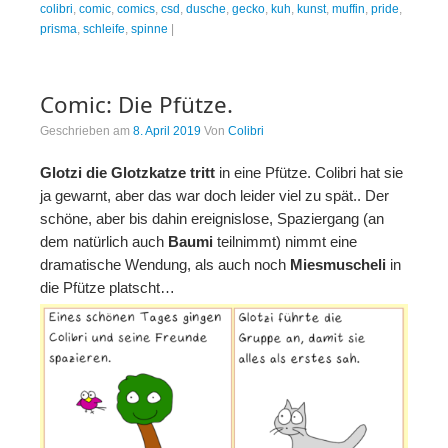
colibri
,
comic
,
comics
,
csd
,
dusche
,
gecko
,
kuh
,
kunst
,
muffin
,
pride
,
prisma
,
schleife
,
spinne
|
Comic: Die Pfütze.
Geschrieben am
8. April 2019
Von
Colibri
Glotzi die Glotzkatze tritt
in eine Pfütze. Colibri hat sie
ja gewarnt, aber das war doch leider viel zu spät.. Der
schöne, aber bis dahin ereignislose, Spaziergang (an
dem natürlich auch
Baumi
teilnimmt) nimmt eine
dramatische Wendung, als auch noch
Miesmuscheli
in
die Pfütze platscht…