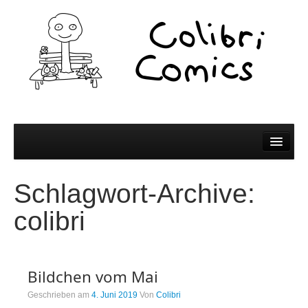
Comics
Schlagwort-Archive:
Comics
colibri
Colibri Wissen
Kleine Bildchen zum Teilen
Bildchen vom Mai
Spiel und Spaß
Geschrieben am
4. Juni 2019
Von
Colibri
Wer wir sind