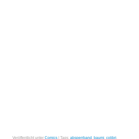
Veröffentlicht unter
Comics
|
Tags:
absperrband
,
baumi
,
colibri
,