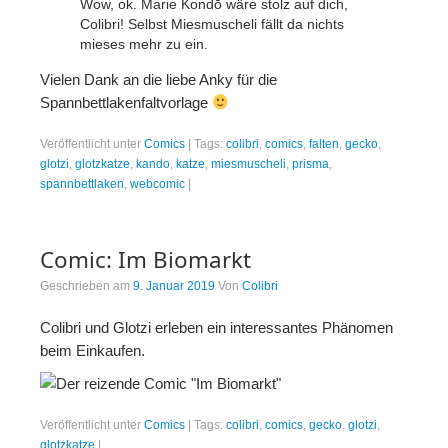
Wow, ok. Marie Kondō wäre stolz auf dich,
Colibri! Selbst Miesmuscheli fällt da nichts
mieses mehr zu ein.
Vielen Dank an die liebe Anky für die
Spannbettlakenfaltvorlage
Veröffentlicht unter
Comics
|
Tags:
colibri
,
comics
,
falten
,
gecko
,
glotzi
,
glotzkatze
,
kando
,
katze
,
miesmuscheli
,
prisma
,
spannbettlaken
,
webcomic
|
Comic: Im Biomarkt
Geschrieben am
9. Januar 2019
Von
Colibri
Colibri und Glotzi erleben ein interessantes Phänomen
beim Einkaufen.
Veröffentlicht unter
Comics
|
Tags:
colibri
,
comics
,
gecko
,
glotzi
,
glotzkatze
|