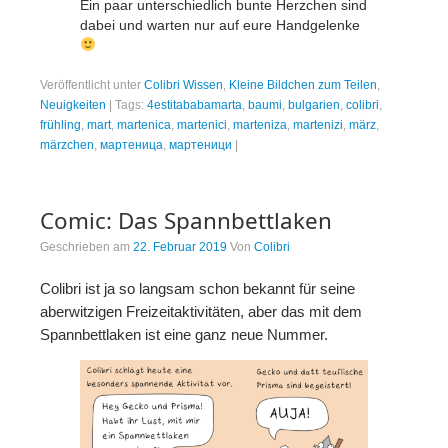
Ein paar unterschiedlich bunte Herzchen sind
dabei und warten nur auf eure Handgelenke
Veröffentlicht unter
Colibri Wissen
,
Kleine Bildchen zum Teilen
,
Neuigkeiten
|
Tags:
4estitababamarta
,
baumi
,
bulgarien
,
colibri
,
frühling
,
mart
,
martenica
,
martenici
,
marteniza
,
martenizi
,
märz
,
märzchen
,
мартеница
,
мартеници
|
Comic: Das Spannbettlaken
Geschrieben am
22. Februar 2019
Von
Colibri
Colibri ist ja so langsam schon bekannt für seine
aberwitzigen Freizeitaktivitäten, aber das mit dem
Spannbettlaken ist eine ganz neue Nummer.