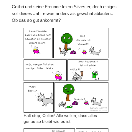
Colibri und seine Freunde feiern Silvester, doch einiges
Folgen
soll dieses Jahr etwas anders als gewohnt ablaufen…
Ob das so gut ankommt?
Mastodon
Bluesky
Instagram
Facebook
X
Merch
Redbubble
Spreadshirt
Unterstützen
Halt stop, Colibri! Alle wollen, dass alles
genau so bleibt wie es ist!
Kaffee ausgeben