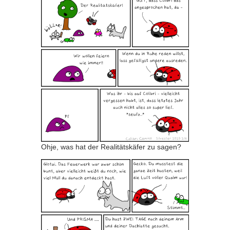
Patreon
Steady
Schreib uns
Rechtliches
AGB und Datenschutz
Cookie-Richtlinie (EU)
Impressum
Ohje, was hat der Realitätskäfer zu sagen?