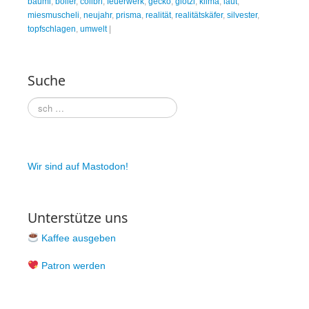
baumi
,
böller
,
colibri
,
feuerwerk
,
gecko
,
glotzi
,
klima
,
laut
,
miesmuscheli
,
neujahr
,
prisma
,
realität
,
realitätskäfer
,
silvester
,
topfschlagen
,
umwelt
|
Suche
Wir sind auf Mastodon!
Unterstütze uns
Kaffee ausgeben
Patron werden