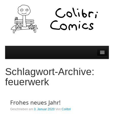
Comics
Schlagwort-Archive:
Comics
feuerwerk
Colibri Wissen
Kleine Bildchen zum Teilen
Frohes neues Jahr!
Spiel und Spaß
Geschrieben am
3. Januar 2020
Von
Colibri
Wer wir sind