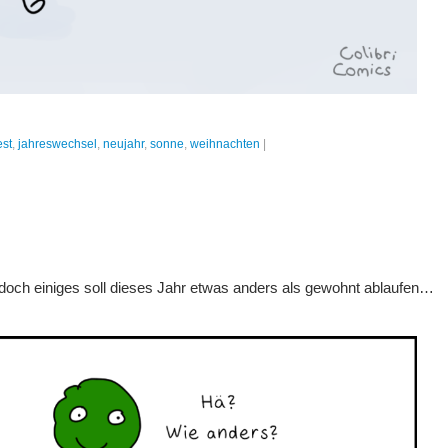
est
,
jahreswechsel
,
neujahr
,
sonne
,
weihnachten
|
r, doch einiges soll dieses Jahr etwas anders als gewohnt ablaufen…